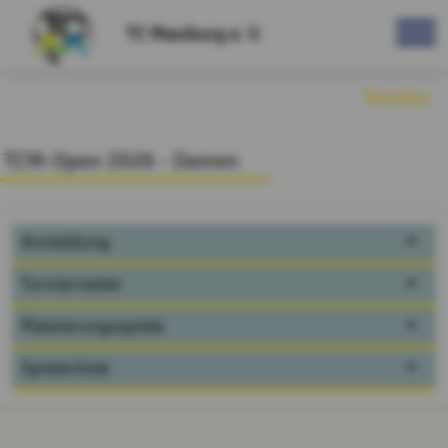
TC Maulburg e. V.
Turnier
TCM-Open 2026 - Damen
Anmeldung
Turnierraster
Platzierungsspiele
Spielerliste