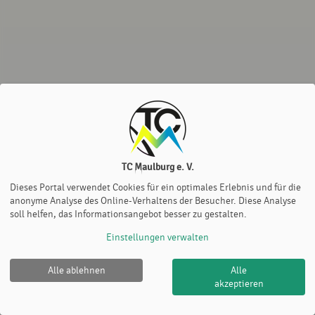
TC Maulburg e. V.
Dieses Portal verwendet Cookies für ein optimales Erlebnis und für die
anonyme Analyse des Online-Verhaltens der Besucher. Diese Analyse
soll helfen, das Informationsangebot besser zu gestalten.
Einstellungen verwalten
Alle ablehnen
Alle
TC Maulburg e. V. |
Impressum
|
Datenschutz- und
akzeptieren
Nutzungsbedingungen
|
Cookie Policy
© 2012-2026
eTennis