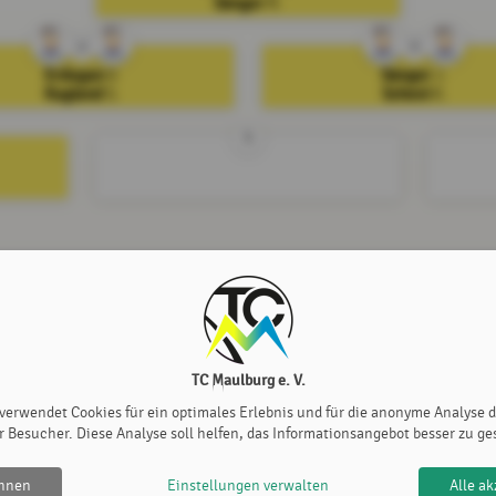
Sänger
R.
2
3
Erdogan
Sänger
V.
J.
Kugland
Scheel
S.
K.
5
jetzt teilnehmen
TC Maulburg e. V.
 verwendet Cookies für ein optimales Erlebnis und für die anonyme Analyse 
r Besucher. Diese Analyse soll helfen, das Informationsangebot besser zu ge
ehnen
Einstellungen verwalten
Alle ak