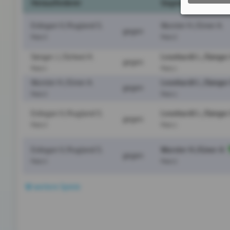
Herausforderer
Gegner
Erdogan V./Kugland S.
Wurster H./Giner A.
gegen
Platz 3
Platz 2
Leonhardt L./Sänger
Sänger J./Scheel K.
gegen
Platz 4
Platz 1
Leonhardt L./Sänger
Wurster H./Giner A.
gegen
Platz 2
Platz 1
Leonhardt L./Sänger
Erdogan V./Kugland S.
gegen
Platz 3
Platz 1
Wurster H./Giner A.
Erdogan V./Kugland S.
gegen
Platz 3
Platz 2
weitere Spiele