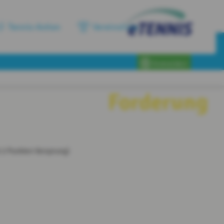
Tennis-Action
Vereinslinie
Anmelden
Forderung
t 2 Punkten Vorsprung)