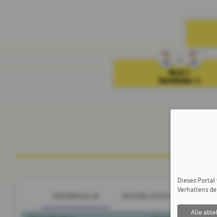
4
Beck
B.
Steinfelder
M.
Dieses Portal
Verhaltens de
ERGEBNISSE (9)
NEUTRALISIERTE SPIELER (1)
Alle abl