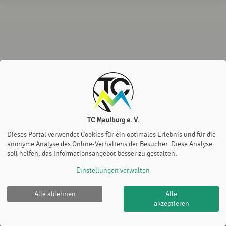
TC Maulburg e. V.
Dieses Portal verwendet Cookies für ein optimales Erlebnis und für die
anonyme Analyse des Online-Verhaltens der Besucher. Diese Analyse
soll helfen, das Informationsangebot besser zu gestalten.
Einstellungen verwalten
Alle ablehnen
Alle
TC Maulburg e. V. |
Impressum
|
Datenschutz- und
akzeptieren
Nutzungsbedingungen
|
Cookie Policy
© 2012-2026
eTennis