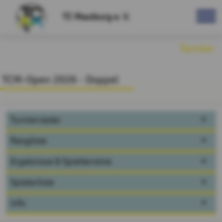
TC Maulburg e. V.
Turnier
TCM-Open 2026 - Doppel
Turnierraster
Rangliste
Ergebnisse & Spieltermine
Spielerliste
Info