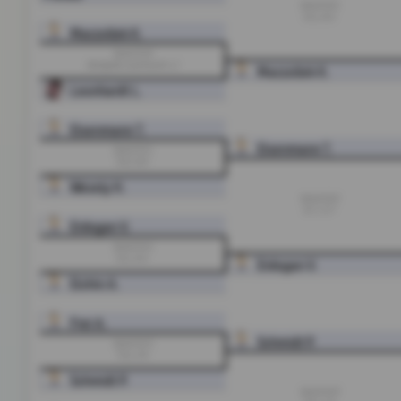
Spiel G21
6:2, 6:2
Maczollek K.
Spiel G10
(Aufgabe Leonhardt L.)
Maczollek K.
Leonhardt L.
Eisenmann T.
Eisenmann T.
Spiel G11
6:0, 6:0
Wesely H.
Spiel G22
6:7, 5:7
Erdogan V.
Spiel G12
6:2, 6:4
Erdogan V.
Eichin A.
Frei A.
Schmidt P.
Spiel G13
3:6, 2:6
Schmidt P.
Spiel G23