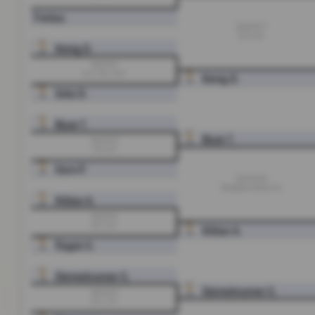
Freilos
Spiel G17
6:0, 6:0
König D.
Spiel G2
6:1, 4:6, 10:5
König D.
Götz D.
Blum T.
Blum T.
Spiel G3
7:6, 6:3
Horn P.
Spiel G18
(Aufgabe Killian A.)
Killian A.
Spiel G4
6:2, 6:2
Killian A.
Özgün S.
Steinebrunner S.
Steinebrunner S.
Spiel G5
6:4, 7:6