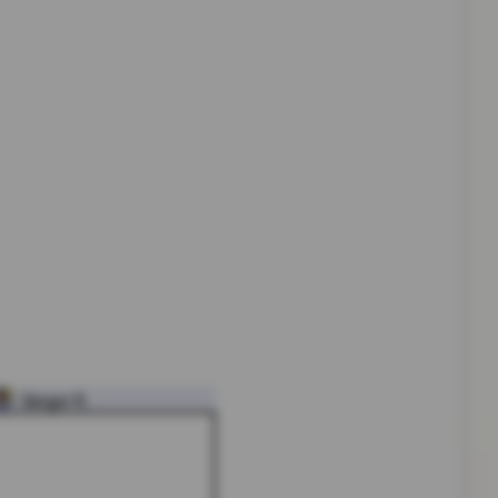
Sänger R.