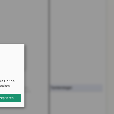
des Online-
stalten.
Turniersieger
Spiel G31
Verlierer ist 2.
zeptieren