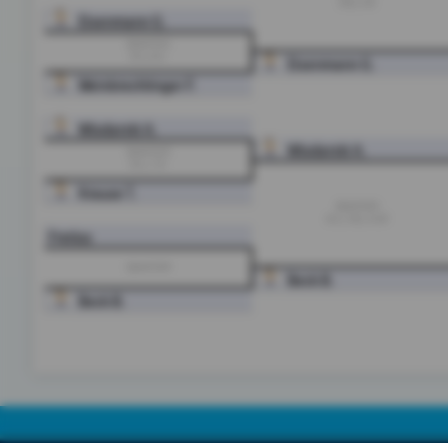
0:6, 1:6
Eisenmann G.
Spiel G14
6:1, 6:1
Eisenmann G.
Weinbrechtinger F.
Wlodarski A.
Wlodarski A.
Spiel G15
6:1, 7:5
Krause T.
Spiel G24
6:1, 3:6, 3:10
Freilos
Spiel G16
Beck B.
Beck B.