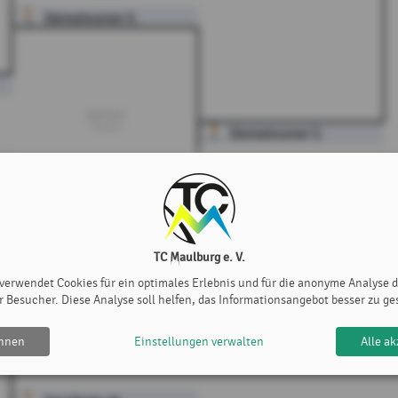
Steinebrunner S.
Spiel G26
7:6, 6:1
Steinebrunner S.
Levante J.
TC Maulburg e. V.
 verwendet Cookies für ein optimales Erlebnis und für die anonyme Analyse 
r Besucher. Diese Analyse soll helfen, das Informationsangebot besser zu ge
ehnen
Einstellungen verwalten
Alle ak