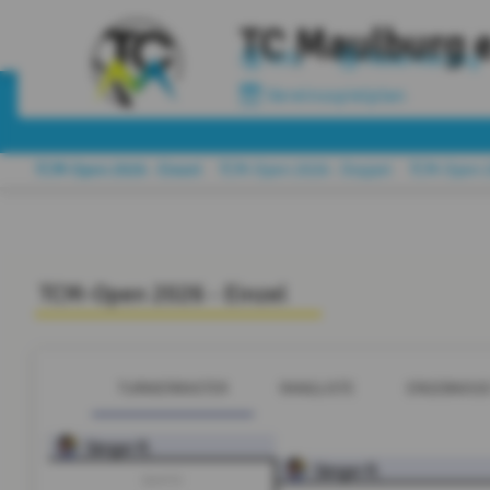
TC Maulburg e
Info
Reservierung
Vereinsspielplan
TCM-Open 2026 - Einzel
TCM-Open 2026 - Doppel
TCM-Open 
TCM-Open 2026 - Einzel
TURNIERRASTER
RANGLISTE
ERGEBNISSE
Sänger R.
Sänger R.
Spiel G1